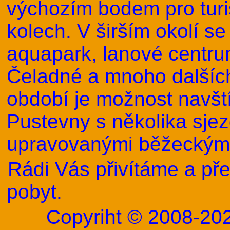
výchozím bodem pro turis
kolech. V širším okolí s
aquapark, lanové centrum
Čeladné a mnoho dalších
období je možnost navští
Pustevny s několika sje
upravovanými běžeckými
Rádi Vás přivítáme a př
pobyt.
Copyriht © 2008-202